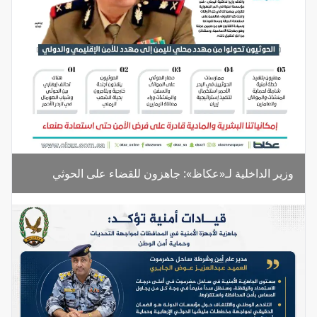
وزير الداخلية لـ«عكاظ»: جاهزون للقضاء على الحوثي