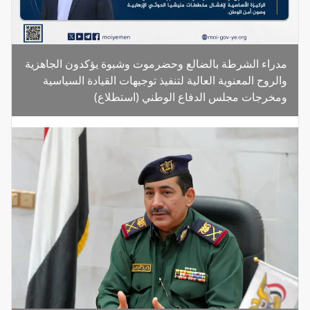
مدراء الشرطة بالضالع وحضرموت وشبوة يؤكدون الجاهزية
والروح المعنوية العالية لتنفيذ توجيهات القيادة السياسية
ومخرجات مجلس الدفاع الوطني (استطلاع)