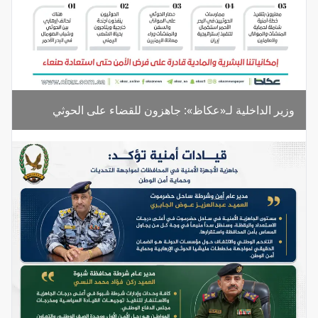
وزير الداخلية لـ«عكاظ»: جاهزون للقضاء على الحوثي