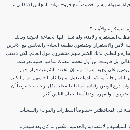
 الحياة بسهولة ويسر، خصوصاً مع خروج قوات المجلس الانتقالي من
 العسكرية والأمنية؟
ات المستقرة والآمنة، ولم تصل إليها الجماعة الحوثية وبذلك
 الأمن والاستقرار، ويتمتعون بطبيعة السلام والتعايش مع الآخرين،
ارة والتعليم، لذلك الكثير منهم منتشرون حول العالم، لكن لا يعني
نتقالي، بل قاومت من أول لحظة، وهناك مناطق قبلية تعرضت
 حريصين على وجود الدولة، وما إنْ اتخذت الشرعية قرار إجبار
ناس جانباً وتركوا الدولة تعمل. ولهذا كان لتعاونهم الدور الكبير
 قوات درع الوطن وقيادة السلطة المحلية بكل ترحاب، خصوصاً أن
ضرموت والمهرة، وهذا أيضاً طمأن الناس أكثر.
ية في المحافظتين -خصوصاً المطارات والموانئ والمنشآت
ة السياسية والاقتصادية والخدمية، عكس ما كان بعد سيطرة