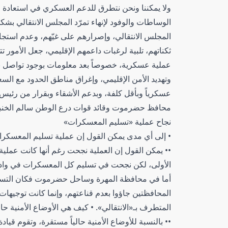
ولا يمكننا ونحن نتطرق للدعم العسكري في استعادة ال
الوساطات والوفود لإنهاء تمرّد المجلس الانتقالي بش
المجلس الانتقالي، وإصرارهم على غيّهم، وعدم استجا
ثكناتهم، تلبية لرغبات داعمهم الإقليمي، جعل الأمور
عملية عسكرية، خصوصاً بعد معلومات بوجود تواصل ب
وتهديد الأمن الإقليمي، وإغراق مناطق الحدود مع السعو
عسكرياً وبأقل كلفة، وبدعم الأشقاء وبقرار من رئيس 
محافظ حضرموت وقائد قوات درع الوطن سالم الخنب
نجاح عملية «تسليم المعسكرات»
• إلى أي مدى يمكن القول إن عملية تسليم المعسكر
•• يمكن القول إن العملية نجحت رغم أنها كانت عمل
الأولى، لكن نجحت في تسليم كل المعسكرات في وا
أما في محافظة المهرة وساحل حضرموت فكان التسلي
المحافظتين جاؤوا بعدم قناعتهم، وإنما كانت توجيهات
المتطرف بـ«الانتقالي». • كيف هي الأوضاع الأمنية حا
•• بالنسبة للأوضاع الأمنية حالياً مستقرة، وتقوم قي