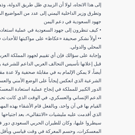
إلى هذا الاتجاه، لولا أن الزبيدي ظل طريق الدولة، وذ
وتطرق وزير الداخلية اليمني إلى عدد من المواضيع الم
جهود السعودية في دعم اليمن
• كيف تنظرون إلى جهود السعودية في عملية استعا
•• أولاً نشكر صحيفة «عكاظ» على مواكبتها للأحداث في
المحلي والدولي.
وإجابة على سؤالك فإن أي تقييم لجهود المملكة العرب
قبل إعلانها تأسيس التحالف العربي الداعم للشرعية و
أيضاً، لا يمكن الإلمام به في مقابلة صحفية ولا عدة مق
الشرعية الذي انعكس إيجاباً على الوضع الأمني وال
الدور الكبير للمملكة في إنجاح عملية استعادة المع
الدعم الإنساني والعسكري، في الوقت الذي كانت تح
القيام بها في آن واحد، وبالفعل قام الأشقاء بهذه الم
الذي أقدمت عليه مليشيات «الانتقالي»، بعد اجتياح
سيطروا عليها، وكان للطيران الحربي السعودي دور في
المعسكرات، وحسم المعركة في وقت قياسي وبأقل ك