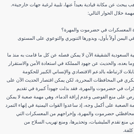
هب يبحث عن مكانة قيادية بعيداً عنها، تلبية لرغبة جهات خارجية».
همة خلال الحوار التالي:
دة المعسكرات في حضرموت والمهرة؟
 اليمن أولاً بأول، وبدورها التنويري والتوعوي على المستوى
ية السعودية الشقيقة الآن لا يمكن فصله عن كل ما قامت به منذ ما
ما بعده، والحديث عن جهود المملكة في استعادة الأمن والاستقرار
ابلات لارتباطه بالدعم الاقتصادي والإنساني الكبير للحكومة
عسكري في المحافظات المحررة، لكن يمكن اقتصار الحديث الآن على
سكرات في حضرموت والمهرة، فقد بذلت جهوداً كبيرة في تقديم
رص على منع الفوضى وعدم إراقة الدماء، وهي مهمة صعبة لا يمكن
همة الصعبة على أكمل وجه، إذ ساعدوا القوات اليمنية في إنهاء التمرد
ها محافظتَي حضرموت والمهرة، وإخراجهم من المعسكرات التي
 منع تقدم المليشيات، وتحذيرها، ومنع تهريب السلاح من
لفة.