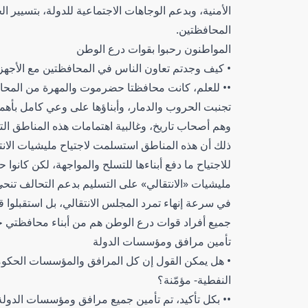
الأمنية، وبدعم الوجاهات الاجتماعية للدولة، بتسيير
المحافظتين.
المواطنون رحبوا بقوات درع الوطن
• كيف وجدتم تعاون الناس في المحافظتين مع الأجهزة
•• للعلم، كانت محافظتا حضرموت والمهرة من المحافظ
تجنبت الحروب والدمار، وأبناؤها على وعي كامل بأهمية
وهم أصحاب تاريخ، وغالبية اهتمامات هذه المناطق التج
ذلك أن هذه المناطق استسلمت لاجتياح مليشيات الا
للاجتياح ما دفع أبناءها للتسلح والمواجهة، لكن كانوا
مليشيات «الانتقالي» على التسليم بدعم التحالف تنحى ال
في سرعة إنهاء تمرد المجلس الانتقالي، بل استقبلوا
جميع أفراد قوات درع الوطن هم من أبناء محافظتي ح
تأمين مرافق ومؤسسات الدولة
• هل يمكن القول إن كل المرافق والمؤسسات الحكوم
النفطية- مؤمّنة؟
•• بكل تأكيد، تم تأمين جميع مرافق ومؤسسات الدول