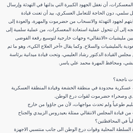
معسكرات، أن نغفل الجهود الكبيرة التي بذلتها في التهدئة وإرسال
كل سلمي، دون الحاجة للتعامل العسكري، بيد أن تعنت قيادة
بتهم لجهود التهدئة والانسحاب من حضرموت والمهرة، والعودة إلى
 تتجه إلى أن تتحول عملية استعادة المعسكرات، من عملية سلمية إلى
ين مليشيات «الانتقالي» وجهات خارجية لتوسيع رقعة الفوضى
دية بالمليشيات والسلاح. وكما يقال «آخر العلاج الكي»، وهو ما تم
مجلس القيادة الدكتور رشاد العليمي، وتحت قيادة ميدانية برئاسة
شي، ومحافظ المهرة محمد علي ياسر.
ات ناجحة؟
ية عسكرية محدودة في منطقة الخشعة وقيادة المنطقة العسكرية
دي وصحراء حضرموت لقوات درع الوطن.
م طوعياً ولم تحدث مواجهات، لأن من جاؤوا من خارج
 من قيادة المجلس الانتقالي ممثلة بعيدروس الزبيدي والجناح
لياً في المحافظتين؟
ادة السلطة المحلية وقوات درع الوطن الى جانب منتسبي الاجهزة