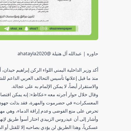
حاوره | عبدالله آل هتيلة @ahatayla2020
أكد وزير الداخلية اليمني اللواء الركن إبراهيم حيدان
منذ ما قبل إعلانها تأسيس التحالف العربي الداعم لل
والاستقرار أيضاً، لا يمكن الإلمام به على عجالة.
وقال خلال حوار أجرته معه «عكاظ»: إنه يمكن اقتصار 
المعسكرات» في حضرموت والمهرة، فقد بذلت جهوداً 
تحرص على منع الفوضى وعدم إراقة الدماء، وهي مهمة 
وأشار إلى أن عيدروس الزبيدي اختار أسوأ طريق لإنهاء
عسكرياً، وهذا الطريق لن يؤدي بصاحبه إلا للقتل أو ا