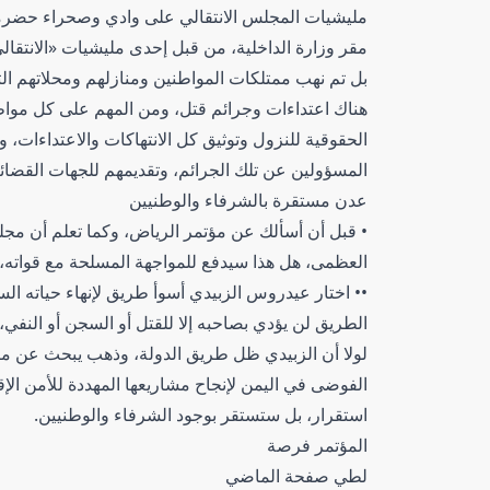
مليشيات المجلس الانتقالي على وادي وصحراء حضرمو
مقر وزارة الداخلية، من قبل إحدى مليشيات «الانتقا
بل تم نهب ممتلكات المواطنين ومنازلهم ومحلاتهم الت
هناك اعتداءات وجرائم قتل، ومن المهم على كل مواطن
الحقوقية للنزول وتوثيق كل الانتهاكات والاعتداءات، 
المسؤولين عن تلك الجرائم، وتقديمهم للجهات القضائي
عدن مستقرة بالشرفاء والوطنيين
• قبل أن أسألك عن مؤتمر الرياض، وكما تعلم أن مجلس 
العظمى، هل هذا سيدفع للمواجهة المسلحة مع قواته،
•• اختار عيدروس الزبيدي أسوأ طريق لإنهاء حياته الس
الطريق لن يؤدي بصاحبه إلا للقتل أو السجن أو النفي، 
لولا أن الزبيدي ظل طريق الدولة، وذهب يبحث عن مكانة
الفوضى في اليمن لإنجاح مشاريعها المهددة للأمن ال
استقرار، بل ستستقر بوجود الشرفاء والوطنيين.
المؤتمر فرصة
لطي صفحة الماضي