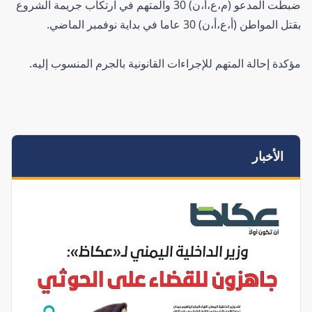
ضبطت المدعو (م،ع،أ،ن) 30 والمتهم في ارتكاب جريمة الشروع
بقتل المواطن (أ،ع،أ،ن) 30 عاما في بداية نوفمبر الماضي.
مؤكدة إحالة المتهم للإجراءات القانونية بالجرم المنسوب إليه.
الأخبار