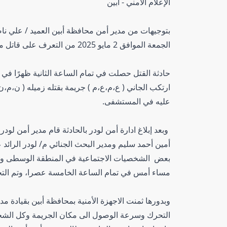
الإعلام الأمني - أبين
بتوجيهات من مدير أمن محافظة أبين العميد / علي نا
الجمعة الموافق 2 مايو 2025 من التعرف على قاتل مواطن بالخطأ في مديرية لودر.
حادثة القتل حصلت في تمام الساعة الثانية ظهرًا في 
ارتكب الجاني ( ع،م،ع،م ) جريمة بقتله زميله ( ن،م،ن،
عليه في المستشفى.
وبعد إبلاغ ادارة أمن لودر بالحادثة قام مدير أمن لود
أمين أحمد سليم ومدير البحث الجنائي م/ لودر الرائد
بعض الشخصيات الاجتماعية في المنطقة الوسطى والحوا
مساء أمس في تمام الساعة الخامسة عصرا، وتم التحق
وبدورها ثمنت الاجهزة الأمنية بمحافظة أبين بقيادة مد
التحرك وسرعة الوصول الى مكان الجريمة وكل الشخ