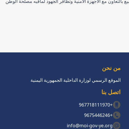
ع بالتعاون مع الاجهزة الأمنية وتظافر الجهود لمافيه مصلحة الوطن
من نحن
الموقع الرسمي لوزارة الداخلية الجمهورية اليمنية
اتصل بنا
+967718111970
+9675446246
info@moi-gov-ye.org