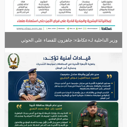
وزير الداخلية لـ«عكاظ»: جاهزون للقضاء على الحوثي