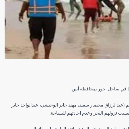
 أن ال3 المتوفين غرقا هم (عبدالرزاق محضار سعيد، مهند جابر الوحيشي، عبدالواحد جابر
سبب نزولهم البحر وعدم اجادتهم للسباحة.