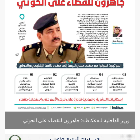
وزير الداخلية لـ«عكاظ»: جاهزون للقضاء على الحوثي