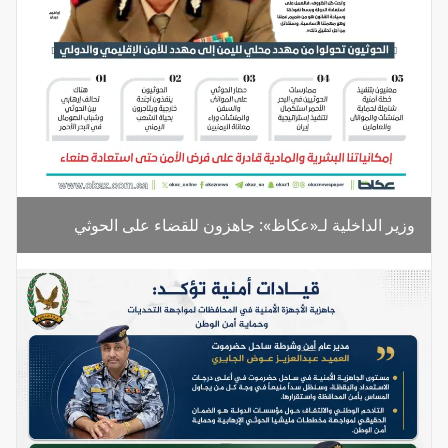
وزير الداخلية لـ«عكاظ»: جاهزون للقضاء على الحوثي