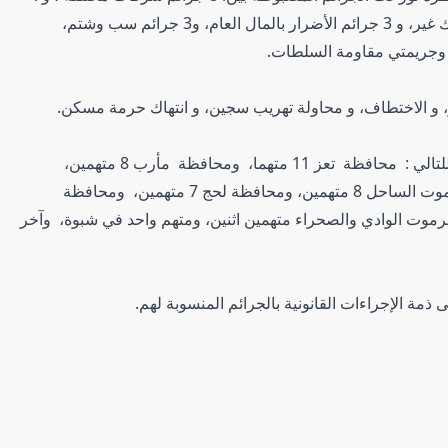
جرائم إيذاء عمدي خفيف، و 3 جرائم اعتداء على أملاك غير، و 3 جرائم الأضرار بالمال العام، و3 جرائم سب وشتم،
، وجريمتي مقاومة السلطات.
 و الاختطاف، و محاولة تهريب سجين، و انتهاك حرمة مسكن.
فيما ضبط 53 متهما موزعين على المحافظات وفقا للتالي : محافظة تعز 11 متهما، ومحافظة مأرب 8 متهمين،
والعاصمة المؤقتة عدن 8 متهمين ، و محافظة حضرموت الساحل 8 متهمين، ومحافظة لحج 7 متهمين، ومحافظة
محافظة شبوة 3 متهمين ، وحضرموت الوادي والصحراء متهمين اثنين، ومتهم واحد في شبوة، وآخر
مة الإجراءات القانونية بالجرائم المنسوبة لهم.