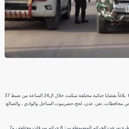
تلقت إدارات الشرطة بالمحافظات المحررة أمس 61 بلاغاً بقضايا جنائية مختلفة تمكنت خلال ال24 الساعة من ضبط 37
 في محافظات، تعز، عدن، لحج،حضرموت الساحل والوادي ، والضالع
ووفقا لتقارير الحالة الأمنية الصادر عن القيادة والسيطرة توزعت الجرائم المضبوطة بين: 8 جرائم سرقات مختلفة ، و7