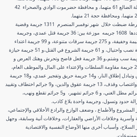
المهرة 93 متهما، ومحافظة شبوة 91 متهما، ومحافظة الضالع 61 متهما، و محافظة حضرموت الوادي والصحراء 42
واوضحت احصائية اعدها الإعلام الأمني أن أجهزة الشرطة ضبطت خلال شهر نوفمبر المنصرم 1311 جريمة وقضية
جنائية مختلفة من إجمالي الجرائم المسجلة والبالغ عددها 1608 جريمه موزعة بين: 36 جريمة قتل عمدي، وجريمة
واحدة قتل غير عمدي، و 331 جريمة إيذاء عمدي جسيمة وخفيفة، و 275 جريمة سرقات متنوعة، و 99 جريمة اعتداء
على أملاك غير،و 69 جريمة خيانة الأمانة، و 67 جريمة نصب واحتيال، و 61 جريمة الشروع في القتل،و 51 جريمة حيازة
وترويج وتعاطي مخدرات، و 57 جريمة تهديد، و 44 جريمة سب وشتم،و 36 جريمة فعل فاضح وتحرش وهتك العرض و
خلوة غير شرعية، و30 جريمة هتك حرمة مسكن، و 29 جريمة مقاومة السلطات والإعتداء على المال والموظف العام،
و22 جريمة الإضرار بالمال الخاص، و 21 جريمة إطلاق وتبادل إطلاق النار، و14 جريمة حريق وتفجير عمدي، و18 جريمة
تزوير وابتزاز وانتحال شخصية، و15جريمة زنا ولواط واغتصاب وقذف، 13 جريمة عقوق والدين، و9 جرائم اختطاف وتقييد
حرية ، و 8 جرائم اقلاق السكينة وهروب سجين، و8 جرائم مطل الغني، و 6 جرائم تشهير، و5 جرائم تقطع ونهب،
لمشروع والأطماع ، وضعف الوازع والرادع الأخلاقي والإجتماعي،
 وأسرية وخلافات الأراضي والعقارات، وخلافات أنية وسابقة، وجهل
ر السلاح، وأسباب أخرى منها الأوضاع النفسية والاقتصادية
الممنوعات.