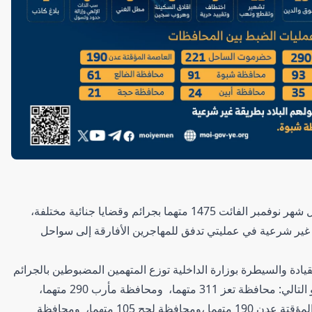
ضبطت أجهزة الشرطة في المحافظات المحررة خلال شهر نوفمبر الفائت 1475 متهما بجرائم وقضايا جنائية مختلفة،
م البلاد بطريقة غير شرعية في عمليتي تدفق للمهاجرين الأفارقة إلى سواحل
للقيادة والسيطرة بوزارة الداخلية توزع المتهمين المضبوطين بالجرائم
الجنائية خلال الفترة نفسها بين المحافظات على النحو التالي: محافظة تعز 311 متهما، ومحافظة مأرب 290 متهما،
ومحافظة حضرموت الساحل 221 متهما، والعاصمة المؤقتة عدن 190 متهما ،ومحافظة لحج 105 متهما، ومحافظة