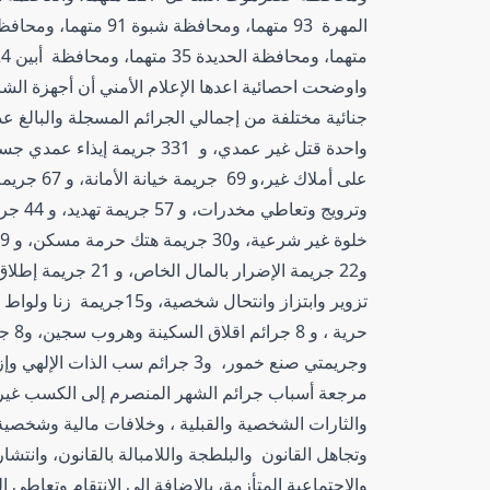
متهما، ومحافظة الحديدة 35 متهما، ومحافظة أبين 24 متهما، ومحافظة حجة 21 متهما.
وجريمتي صنع خمور، و3 جرائم سب الذات الإلهي وإزالة حدود وتسول، وجريمة واحدة بلاغ كاذب.
مرجعة أسباب جرائم الشهر المنصرم إلى الكسب غير ا
والثارات الشخصية والقبلية ، وخلافات مالية وشخصية
وتجاهل القانون والبلطجة واللامبالة بالقانون، وانتشا
والاجتماعية المتأزمة، بالاضافة إلى الإنتقام وتعاطي 