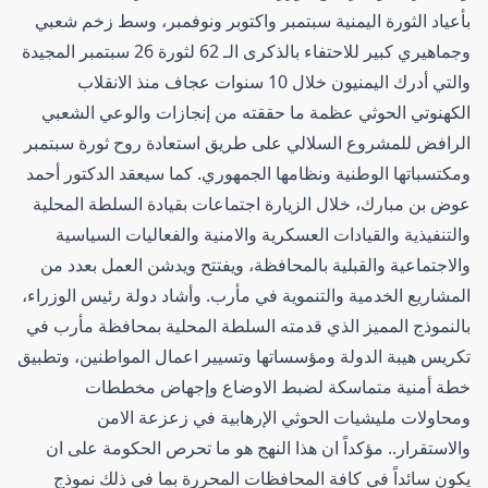
بأعياد الثورة اليمنية سبتمبر واكتوبر ونوفمبر، وسط زخم شعبي
وجماهيري كبير للاحتفاء بالذكرى الـ 62 لثورة 26 سبتمبر المجيدة
والتي أدرك اليمنيون خلال 10 سنوات عجاف منذ الانقلاب
الكهنوتي الحوثي عظمة ما حققته من إنجازات والوعي الشعبي
الرافض للمشروع السلالي على طريق استعادة روح ثورة سبتمبر
ومكتسباتها الوطنية ونظامها الجمهوري. كما سيعقد الدكتور أحمد
عوض بن مبارك، خلال الزيارة اجتماعات بقيادة السلطة المحلية
والتنفيذية والقيادات العسكرية والامنية والفعاليات السياسية
والاجتماعية والقبلية بالمحافظة، ويفتتح ويدشن العمل بعدد من
المشاريع الخدمية والتنموية في مأرب. وأشاد دولة رئيس الوزراء،
بالنموذج المميز الذي قدمته السلطة المحلية بمحافظة مأرب في
تكريس هيبة الدولة ومؤسساتها وتسيير اعمال المواطنين، وتطبيق
خطة أمنية متماسكة لضبط الاوضاع وإجهاض مخططات
ومحاولات مليشيات الحوثي الإرهابية في زعزعة الامن
والاستقرار.. مؤكداً ان هذا النهج هو ما تحرص الحكومة على ان
يكون سائداً في كافة المحافظات المحررة بما في ذلك نموذج