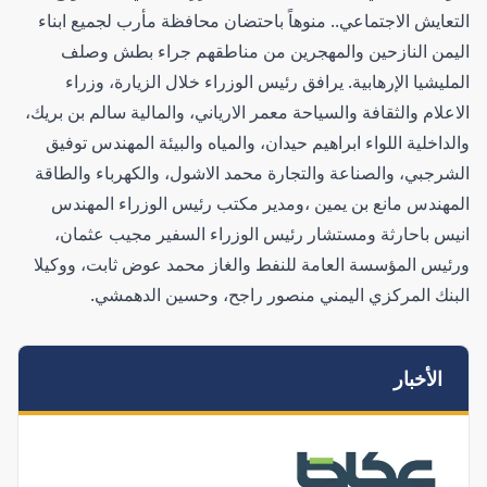
التعايش الاجتماعي.. منوهاً باحتضان محافظة مأرب لجميع ابناء
اليمن النازحين والمهجرين من مناطقهم جراء بطش وصلف
المليشيا الإرهابية. يرافق رئيس الوزراء خلال الزيارة، وزراء
الاعلام والثقافة والسياحة معمر الارياني، والمالية سالم بن بريك،
والداخلية اللواء ابراهيم حيدان، والمياه والبيئة المهندس توفيق
الشرجبي، والصناعة والتجارة محمد الاشول، والكهرباء والطاقة
المهندس مانع بن يمين ،ومدير مكتب رئيس الوزراء المهندس
انيس باحارثة ومستشار رئيس الوزراء السفير مجيب عثمان،
ورئيس المؤسسة العامة للنفط والغاز محمد عوض ثابت، ووكيلا
البنك المركزي اليمني منصور راجح، وحسين الدهمشي.
الأخبار